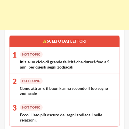
SCELTO DAI LETTORI
1
HOT TOPIC
Inizia un ciclo di grande felicità che durerà fino a 5
anni per questi segni zodiacali
2
HOT TOPIC
Come attrarre il buon karma secondo il tuo segno
zodiacale
3
HOT TOPIC
Ecco il lato più oscuro dei segni zodiacali nelle
relazioni.