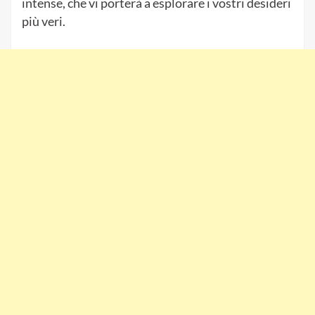
intense, che vi porterà a esplorare i vostri desideri
più veri.