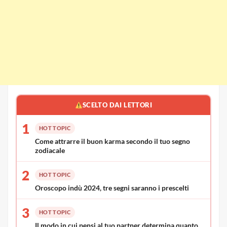
SCELTO DAI LETTORI
1
HOT TOPIC
Come attrarre il buon karma secondo il tuo segno
zodiacale
2
HOT TOPIC
Oroscopo indù 2024, tre segni saranno i prescelti
3
HOT TOPIC
Il modo in cui pensi al tuo partner determina quanto