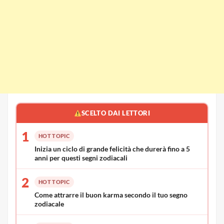
SCELTO DAI LETTORI
1
HOT TOPIC
Inizia un ciclo di grande felicità che durerà fino a 5
anni per questi segni zodiacali
2
HOT TOPIC
Come attrarre il buon karma secondo il tuo segno
zodiacale