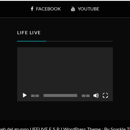
FACEBOOK
YOUTUBE
LIFE LIVE
Video
Player
00:00
00:00
web del gruppo LIFELIVE E.S.P.J WordPress Theme : By
Sparkle 