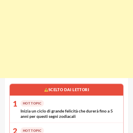
SCELTO DAI LETTORI
1
HOT TOPIC
Inizia un ciclo di grande felicità che durerà fino a 5
anni per questi segni zodiacali
2
HOT TOPIC