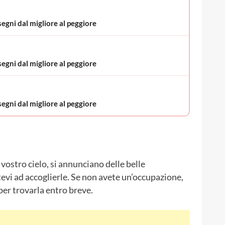
segni dal migliore al peggiore
segni dal migliore al peggiore
segni dal migliore al peggiore
ostro cielo, si annunciano delle belle
atevi ad accoglierle. Se non avete un’occupazione,
per trovarla entro breve.