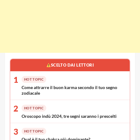
SCELTO DAI LETTORI
1
HOT TOPIC
Come attrarre il buon karma secondo il tuo segno
zodiacale
2
HOT TOPIC
Oroscopo indù 2024, tre segni saranno i prescelti
3
HOT TOPIC
Qual è il tuo chakra più dominante?