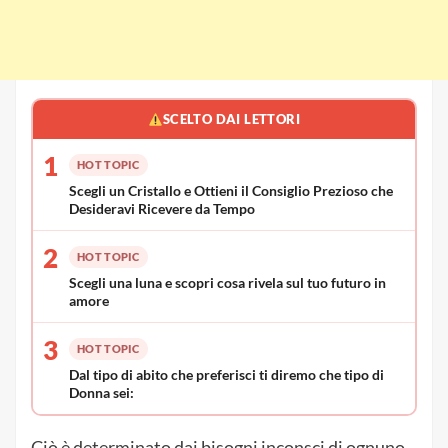
SCELTO DAI LETTORI
1
HOT TOPIC
Scegli un Cristallo e Ottieni il Consiglio Prezioso che
Desideravi Ricevere da Tempo
2
HOT TOPIC
Scegli una luna e scopri cosa rivela sul tuo futuro in
amore
3
HOT TOPIC
Dal tipo di abito che preferisci ti diremo che tipo di
Donna sei:
Ciò è determinato dai bisogni inconsci di ognuno