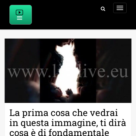
Skip
to
content
La prima cosa che vedrai
in questa immagine, ti dirà
cosa è di fondamentale