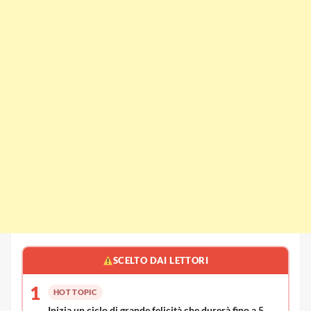
SCELTO DAI LETTORI
1
HOT TOPIC
Inizia un ciclo di grande felicità che durerà fino a 5