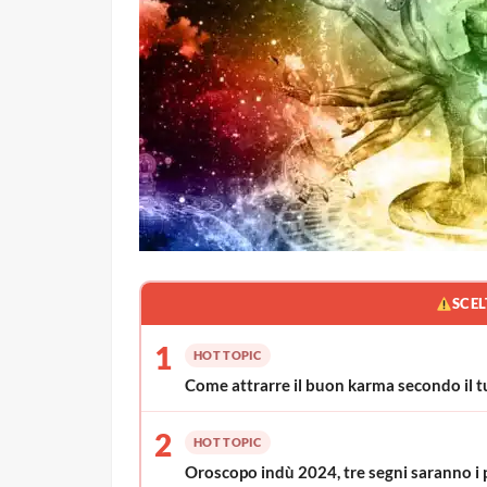
SCEL
1
HOT TOPIC
Come attrarre il buon karma secondo il t
2
HOT TOPIC
Oroscopo indù 2024, tre segni saranno i p