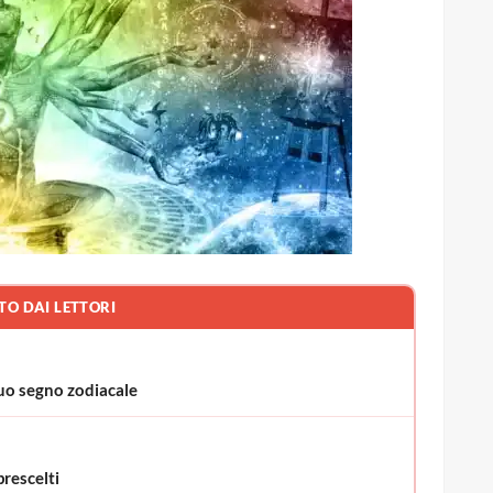
TO DAI LETTORI
uo segno zodiacale
rescelti