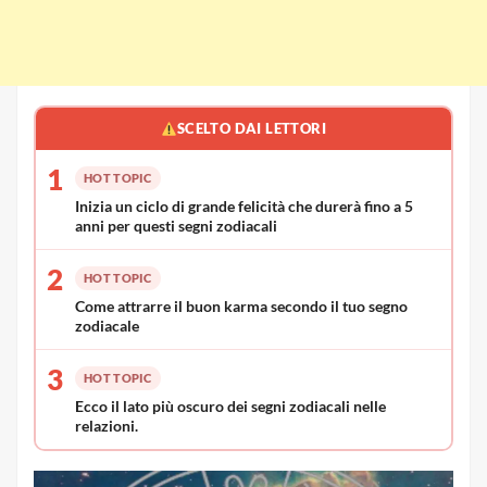
Controlla l’elenco qui sotto, scopri se sei tra i
segni privilegiati e come accadrà questo processo
di modifica.
SCELTO DAI LETTORI
1
HOT TOPIC
Inizia un ciclo di grande felicità che durerà fino a 5