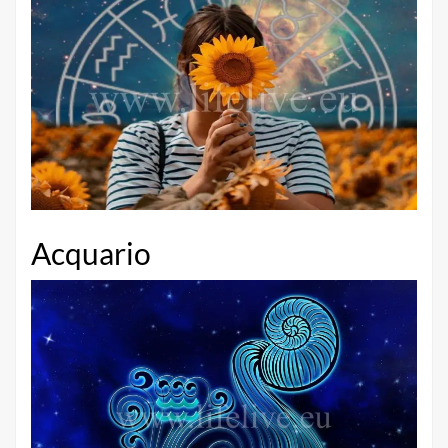
anni per questi segni zodiacali
2
HOT TOPIC
Come attrarre il buon karma secondo il tuo segno
zodiacale
3
HOT TOPIC
Ecco il lato più oscuro dei segni zodiacali nelle
relazioni.