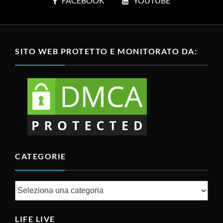
Previous Article
Next Article
Quando la persona
Un uomo che ti ama
giusta ti abbraccia,
davvero ti metterà
tutto cambia
sempre al primo posto!
FACEBOOK
YOUTUBE
SITO WEB PROTETTO E MONITORATO DA: