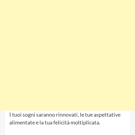
ispirazione.
L’Universo sarà al tuo fianco in questo viaggio. La
noia e la mancanza di motivazione non saranno
più i tuoi compagni.