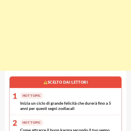
SCELTO DAI LETTORI
1
HOT TOPIC
Inizia un ciclo di grande felicità che durerà fino a 5
anni per questi segni zodiacali
2
HOT TOPIC
Come attrarre il buon karma secondo il tuo segno