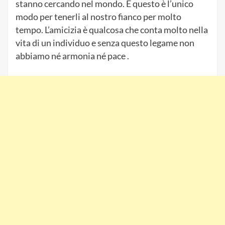
L’intero universo cospira affinché le persone si
incontrino e possano aiutarsi o salvarsi a vicenda.
Discutere di ciò che le persone possono portarci
non ci mostrerà nulla, ci farà solo perdere tempo e
non coglieremo l’occasione per conoscere
l’ anima di queste persone.
Conoscere l’anima significa sapere cosa provano
le persone, cosa vogliono veramente da noi o cosa
stanno cercando nel mondo. E questo è l’unico
modo per tenerli al nostro fianco per molto
tempo. L’amicizia è qualcosa che conta molto nella
vita di un individuo e senza questo legame non
abbiamo né armonia né pace .