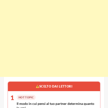
Le persone che entrano nelle nostre vite vengono
sempre per una ragione o per uno scopo. Anche se
la persona che è entrata nella nostra vita non ci
offre nulla di apparente, non è entrata nella nostra
vita per caso, e non viene solo per passare.