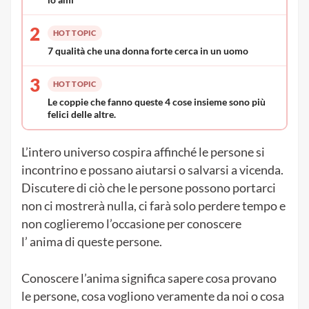
SCELTO DAI LETTORI
1
HOT TOPIC
Il modo in cui pensi al tuo partner determina quanto
lo ami
2
HOT TOPIC
7 qualità che una donna forte cerca in un uomo
3
HOT TOPIC
Le coppie che fanno queste 4 cose insieme sono più
felici delle altre.