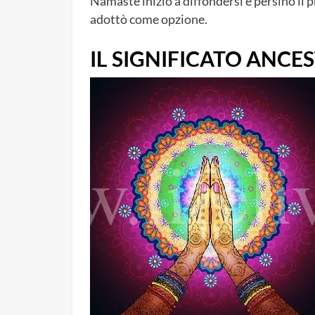
Namasté iniziò a diffondersi e persino il 
adottò come opzione.
IL SIGNIFICATO ANCE