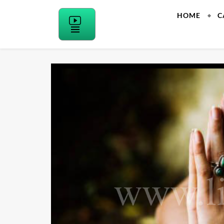
Skip
HOME
C
to
content