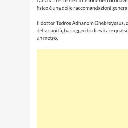
Data la crescente diffusione del coronavir
fisico è una delle raccomandazioni general
Il dottor Tedros Adhanom Ghebreyesus, d
della sanità, ha suggerito di evitare quals
un metro.