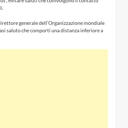
us , evitare saluti che coinvolgono il contatto
i.
irettore generale dell’Organizzazione mondiale
iasi saluto che comporti una distanza inferiore a