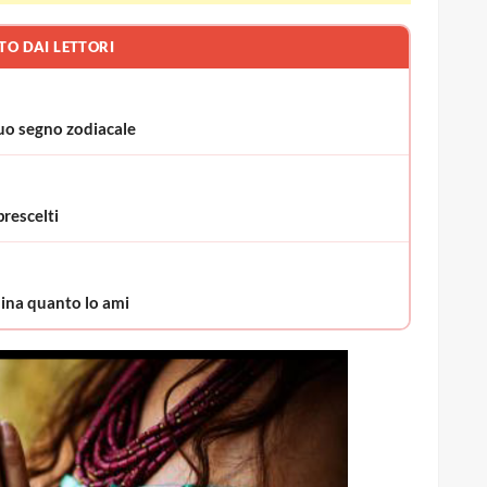
TO DAI LETTORI
uo segno zodiacale
rescelti
mina quanto lo ami