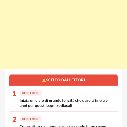
SCELTO DAI LETTORI
1
HOT TOPIC
Inizia un ciclo di grande felicità che durerà fino a 5
anni per questi segni zodiacali
2
HOT TOPIC
Come attrarre il buon karma secondo il tuo segno