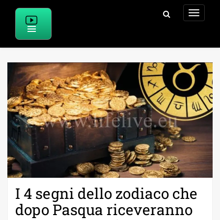
Skip
to
content
I 4 segni dello zodiaco che
dopo Pasqua riceveranno