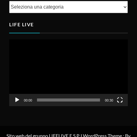
Categorie
LIFE LIVE
Video
Player
00:00
00:30
Sito web del gruppo LIFELIVE E.S.P.J WordPress Theme : By