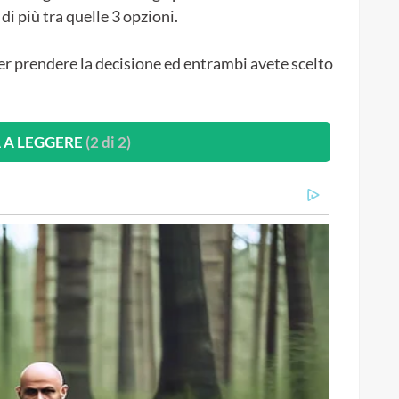
 di più tra quelle 3 opzioni.
r prendere la decisione ed entrambi avete scelto
 A LEGGERE
(2 di 2)